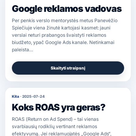
Google reklamos vadovas
Per penkis verslo mentorystės metus Panevėžio
Spiečiuje viena žinutė kartojasi kasmet: jauni
verslai neturi prabangos švaistyti reklamos
biudžeto, ypač Google Ads kanale. Netinkamai
paleista…
Skaityti straipsnį
Kita
·
2025-07-24
Koks ROAS yra geras?
ROAS (Return on Ad Spend) – tai vienas
svarbiausių rodiklių vertinant reklamos
efektyvumą. Jei reklamuojatės „Google Ads“,