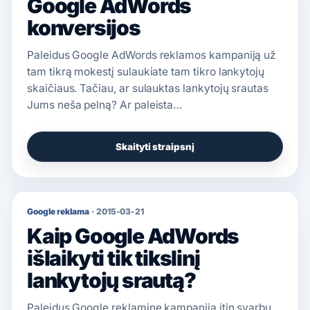
Google AdWords
konversijos
Paleidus Google AdWords reklamos kampaniją už
tam tikrą mokestį sulaukiate tam tikro lankytojų
skaičiaus. Tačiau, ar sulauktas lankytojų srautas
Jums neša pelną? Ar paleista…
Skaityti straipsnį
Google reklama
·
2015-03-21
Kaip Google AdWords
išlaikyti tik tikslinį
lankytojų srautą?
Paleidus Google reklaminę kampaniją itin svarbu