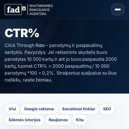
CTR%
Click Through Rate – parodymų ir paspaudimų
santykis. Pavyzdys. Jei reklaminis skydelis buvo
parodytas 10 000 kartų ir ant jo buvo paspausta 2000
kartų, tuomet CTR% = 2000 paspaudimų / 10 000
parodymų *100 = 0,2%. Straipsnius susijusius su šiuo
rodikliu, rasite žemiau.
Visi
Google reklama
Socialiniai tinklai
SEO
Sėkmės istorijos
Naujienos
Kita