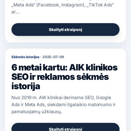
„Meta Ads“ (Facebook, Instagram), „TikTok Ads“
ar…
Skaityti straipsnį
Sėkmės istorijos
·
2025-07-09
6 metai kartu: AIK klinikos
SEO ir reklamos sėkmės
istorija
Nuo 2019 m. AIK klinikai deriname SEO, Google
Ads ir Meta Ads, siekdami ilgalaikio matomumo ir
pamatuojamų užklausų.
Skaityti straipsnį