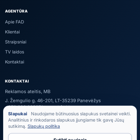
AGENTŪRA
Apie FAD
Klientai
Straipsniai
TV laidos
Kontaktai
KONTAKTAI
Reklamos ateitis, MB
J. Žemgulio g. 46-201, LT-35239 Panevėžys
+370 636 63387
/
tomas@fad.lt
Slapukai
Naudojame būtinuosius slapukus svetainei veikti.
Analitinius ir rinkodaros slapukus įjungiame tik gavę Jūsų
sutikimą.
Slapukų politika
Sutikti su visais