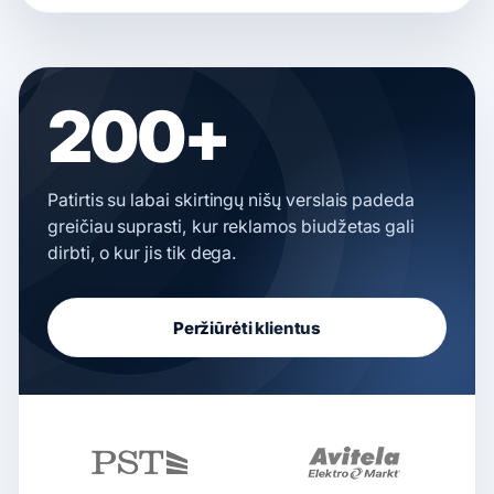
200+
Patirtis su labai skirtingų nišų verslais padeda
greičiau suprasti, kur reklamos biudžetas gali
dirbti, o kur jis tik dega.
Peržiūrėti klientus