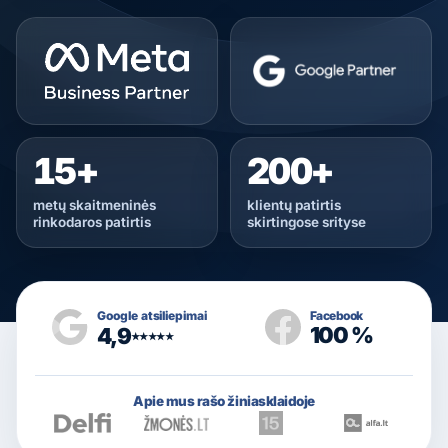
15+
200+
metų skaitmeninės
klientų patirtis
rinkodaros patirtis
skirtingose srityse
Google atsiliepimai
Facebook
100 %
4,9
★★★★★
Apie mus rašo žiniasklaidoje