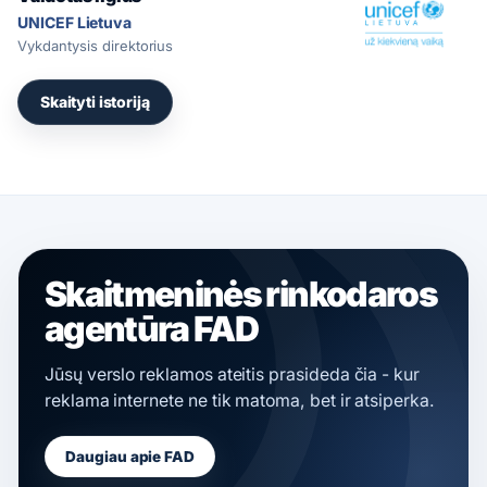
UNICEF Lietuva
Vykdantysis direktorius
Skaityti istoriją
Skaitmeninės rinkodaros
agentūra FAD
Jūsų verslo reklamos ateitis prasideda čia - kur
reklama internete
ne tik matoma, bet ir atsiperka.
Daugiau apie FAD