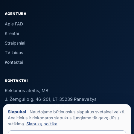
AGENTŪRA
Apie FAD
Klientai
Straipsniai
TV laidos
Kontaktai
KONTAKTAI
Reklamos ateitis, MB
J. Žemgulio g. 46-201, LT-35239 Panevėžys
+370 636 63387
/
tomas@fad.lt
Slapukai
Naudojame būtinuosius slapukus svetainei veikti.
Analitinius ir rinkodaros slapukus įjungiame tik gavę Jūsų
sutikimą.
Slapukų politika