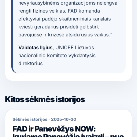
nevyriausybinėms organizacijoms nelengva
rengti fizines veiklas. FAD komanda
efektyviai padėjo skaitmeniniais kanalais
kviesti geradarius prisidėti gelbstint
pavojuose ir krizėse atsidūrusius vaikus.“
Vaidotas Ilgius
, UNICEF Lietuvos
nacionalinio komiteto vykdantysis
direktorius
Kitos sėkmės istorijos
Sėkmės istorijos
·
2025-10-30
FAD ir Panevėžys NOW:
kuriame Panevėžio įvaizdį – nuo