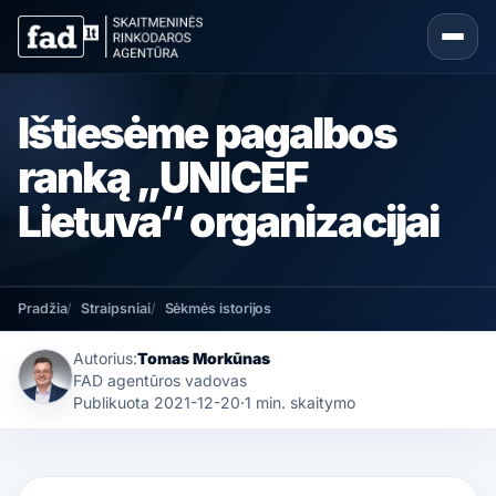
Ištiesėme pagalbos
ranką „UNICEF
Lietuva“ organizacijai
Pradžia
Straipsniai
Sėkmės istorijos
Autorius:
Tomas Morkūnas
FAD agentūros vadovas
Publikuota
2021-12-20
·
1 min. skaitymo