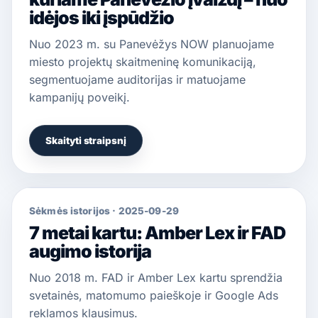
idėjos iki įspūdžio
Nuo 2023 m. su Panevėžys NOW planuojame
miesto projektų skaitmeninę komunikaciją,
segmentuojame auditorijas ir matuojame
kampanijų poveikį.
Skaityti straipsnį
Sėkmės istorijos
·
2025-09-29
7 metai kartu: Amber Lex ir FAD
augimo istorija
Nuo 2018 m. FAD ir Amber Lex kartu sprendžia
svetainės, matomumo paieškoje ir Google Ads
reklamos klausimus.