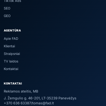
TikTok Ads
SEO
GEO
AGENTŪRA
Apie FAD
Klientai
Straipsniai
TV laidos
Kontaktai
KONTAKTAI
Reklamos ateitis, MB
J. Žemgulio g. 46-201, LT-35239 Panevėžys
+370 636 63387
/
tomas@fad.lt