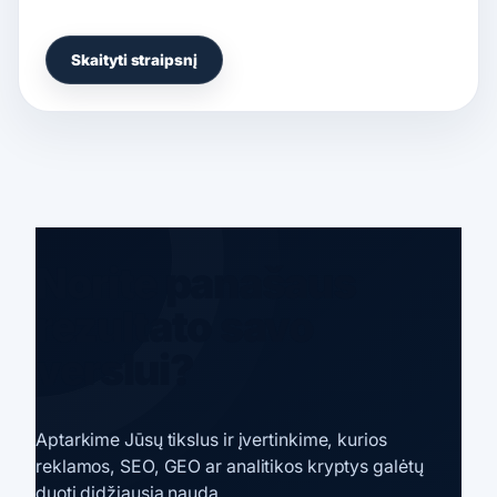
Skaityti straipsnį
Norite panašaus
rezultato savo
verslui?
Aptarkime Jūsų tikslus ir įvertinkime, kurios
reklamos, SEO, GEO ar analitikos kryptys galėtų
duoti didžiausią naudą.