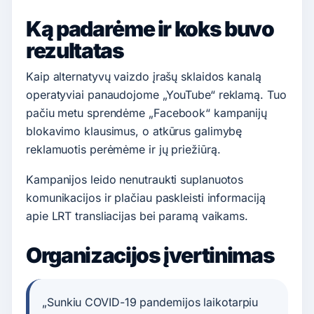
Ką padarėme ir koks buvo
rezultatas
Kaip alternatyvų vaizdo įrašų sklaidos kanalą
operatyviai panaudojome „YouTube“ reklamą. Tuo
pačiu metu sprendėme „Facebook“ kampanijų
blokavimo klausimus, o atkūrus galimybę
reklamuotis perėmėme ir jų priežiūrą.
Kampanijos leido nenutraukti suplanuotos
komunikacijos ir plačiau paskleisti informaciją
apie LRT transliacijas bei paramą vaikams.
Organizacijos įvertinimas
„Sunkiu COVID-19 pandemijos laikotarpiu