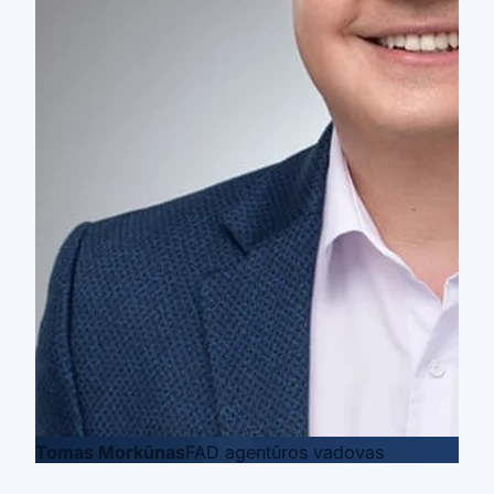
Tomas Morkūnas
FAD agentūros vadovas