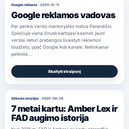
Google reklama
·
2025-12-11
Google reklamos vadovas
Per penkis verslo mentorystės metus Panevėžio
Spiečiuje viena žinutė kartojasi kasmet: jauni
verslai neturi prabangos švaistyti reklamos
biudžeto, ypač Google Ads kanale. Netinkamai
paleista…
Skaityti straipsnį
Sėkmės istorijos
·
2025-09-29
7 metai kartu: Amber Lex ir
FAD augimo istorija