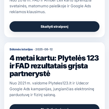
Nuo 2018 m. FAD ir Amber Lex kartu sprendžia
svetainės, matomumo paieškoje ir Google Ads
reklamos klausimus.
Skaityti straipsnį
Sėkmės istorijos
·
2025-08-12
4 metai kartu: Plytelės 123
ir FAD rezultatais grįsta
partnerystė
Nuo 2021 m. valdome Plyteles123.lt ir Udecor
Google Ads kampanijas, jungiančias elektroninę
parduotuvę ir fizinį saloną.