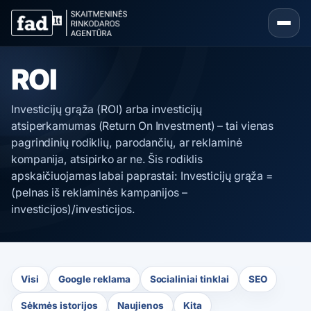
ROI
Investicijų grąža (ROI) arba investicijų
atsiperkamumas (Return On Investment) – tai vienas
pagrindinių rodiklių, parodančių, ar reklaminė
kompanija, atsipirko ar ne. Šis rodiklis
apskaičiuojamas labai paprastai: Investicijų grąža =
(pelnas iš reklaminės kampanijos –
investicijos)/investicijos.
Visi
Google reklama
Socialiniai tinklai
SEO
Sėkmės istorijos
Naujienos
Kita