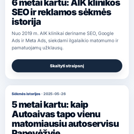
6 metai kartu: AIK klinikos
SEO ir reklamos sėkmės
istorija
Nuo 2019 m. AIK klinikai deriname SEO, Google
Ads ir Meta Ads, siekdami ilgalaikio matomumo ir
pamatuojamų užklausų.
Skaityti straipsnį
Sėkmės istorijos
·
2025-05-26
5 metai kartu: kaip
Autoaivas tapo vienu
matomiausiu autoservisu
Panevėžyje