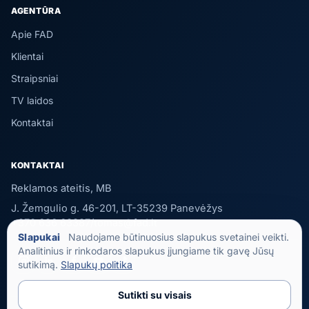
AGENTŪRA
Apie FAD
Klientai
Straipsniai
TV laidos
Kontaktai
KONTAKTAI
Reklamos ateitis, MB
J. Žemgulio g. 46-201, LT-35239 Panevėžys
+370 636 63387
/
tomas@fad.lt
Slapukai
Naudojame būtinuosius slapukus svetainei veikti.
Analitinius ir rinkodaros slapukus įjungiame tik gavę Jūsų
sutikimą.
Slapukų politika
Sutikti su visais