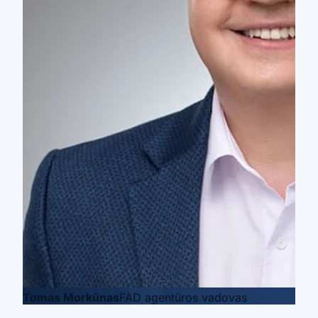
Tomas Morkūnas
FAD agentūros vadovas