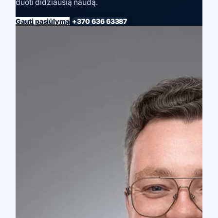
duoti didžiausią naudą.
Gauti pasiūlymą
+370 636 63387