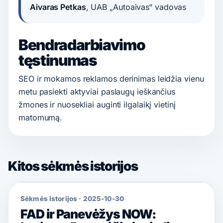
Aivaras Petkas
, UAB „Autoaivas“ vadovas
Bendradarbiavimo
tęstinumas
SEO ir mokamos reklamos derinimas leidžia vienu
metu pasiekti aktyviai paslaugų ieškančius
žmones ir nuosekliai auginti ilgalaikį vietinį
matomumą.
Kitos sėkmės istorijos
Sėkmės istorijos
·
2025-10-30
FAD ir Panevėžys NOW: