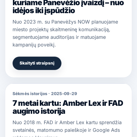
kuriame Panevėžio įvaizdį – nuo
idėjos iki įspūdžio
Nuo 2023 m. su Panevėžys NOW planuojame
miesto projektų skaitmeninę komunikaciją,
segmentuojame auditorijas ir matuojame
kampanijų poveikį.
Skaityti straipsnį
Sėkmės istorijos
·
2025-09-29
7 metai kartu: Amber Lex ir FAD
augimo istorija
Nuo 2018 m. FAD ir Amber Lex kartu sprendžia
svetainės, matomumo paieškoje ir Google Ads