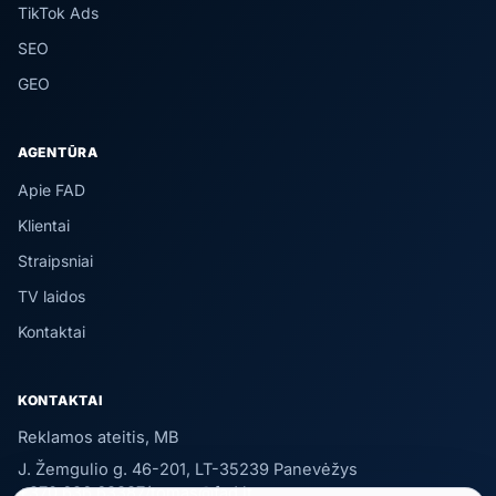
TikTok Ads
SEO
GEO
AGENTŪRA
Apie FAD
Klientai
Straipsniai
TV laidos
Kontaktai
KONTAKTAI
Reklamos ateitis, MB
J. Žemgulio g. 46-201, LT-35239 Panevėžys
+370 636 63387
/
tomas@fad.lt