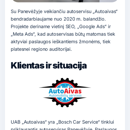
Su Panevėžyje veikiančiu autoservisu „Autoaivas“
bendradarbiaujame nuo 2020 m. balandžio.
Projekte deriname vietinį SEO, „Google Ads“ ir
„Meta Ads“, kad autoservisas būtų matomas tiek
aktyviai paslaugos ieškantiems žmonėms, tiek
platesnei regiono auditorijai.
Klientas ir situacija
UAB „Autoaivas“ yra „Bosch Car Service“ tinklui
priklausantis autoservisas Panevėžyje. Paslaugos