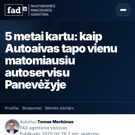
5 metai kartu: kaip
Autoaivas tapo vienu
matomiausiu
autoservisu
Panevėžyje
Pradžia
Straipsniai
Sėkmės istorijos
Autorius:
Tomas Morkūnas
FAD agentūros vadovas
Publikuota
2025-05-26
·
2 min. skaitymo