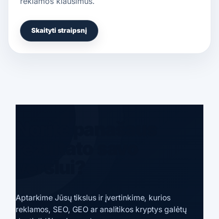
reklamos klausimus.
Skaityti straipsnį
Norite panašaus
rezultato savo
verslui?
Aptarkime Jūsų tikslus ir įvertinkime, kurios
reklamos, SEO, GEO ar analitikos kryptys galėtų