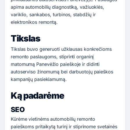
apima automobilių diagnostiką, važiuoklės,
variklio, sankabos, turbinos, stabdžių ir
elektronikos remontą.
Tikslas
Tikslas buvo generuoti užklausas konkrečioms
remonto paslaugoms, stiprinti organinį
matomumą Panevėžio paieškoje ir didinti
autoserviso žinomumą bei darbuotojų paieškos
kampanijų pasiekiamumą.
Ką padarėme
SEO
Kūrėme vietinėms automobilių remonto
paieškoms pritaikytą turinį ir stiprinome svetainės