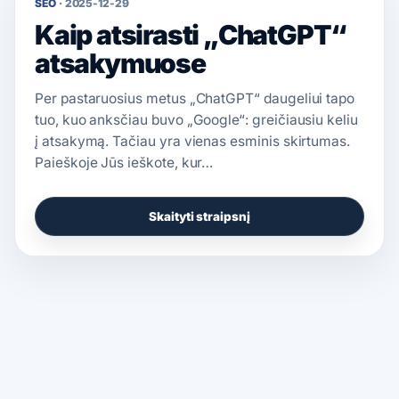
SEO
·
2025-12-29
Kaip atsirasti „ChatGPT“
atsakymuose
Per pastaruosius metus „ChatGPT“ daugeliui tapo
tuo, kuo anksčiau buvo „Google“: greičiausiu keliu
į atsakymą. Tačiau yra vienas esminis skirtumas.
Paieškoje Jūs ieškote, kur…
Skaityti straipsnį