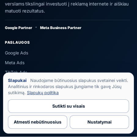
verslams tikslingai investuoti į reklamą internete ir aiškiau
matuoti rezultatus.
Google Partner
Meta Business Partner
PASLAUGOS
Google Ads
Meta Ads
TikTok Ads
Slapukai
Naudojame būtinuosius slapukus svetainei veikti.
SEO
Analitinius ir rinkodaros slapukus įjungiame tik gavę Jūsų
GEO
sutikimą.
Slapukų politika
Sutikti su visais
AGENTŪRA
Apie FAD
Atmesti nebūtinuosius
Nustatymai
Klientai