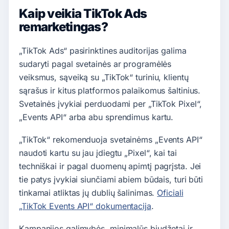
Kaip veikia TikTok Ads
remarketingas?
„TikTok Ads“ pasirinktines auditorijas galima
sudaryti pagal svetainės ar programėlės
veiksmus, sąveiką su „TikTok“ turiniu, klientų
sąrašus ir kitus platformos palaikomus šaltinius.
Svetainės įvykiai perduodami per „TikTok Pixel“,
„Events API“ arba abu sprendimus kartu.
„TikTok“ rekomenduoja svetainėms „Events API“
naudoti kartu su jau įdiegtu „Pixel“, kai tai
techniškai ir pagal duomenų apimtį pagrįsta. Jei
tie patys įvykiai siunčiami abiem būdais, turi būti
tinkamai atliktas jų dublių šalinimas.
Oficiali
„TikTok Events API“ dokumentacija
.
Kampanijos galimybės, minimalūs biudžetai ir