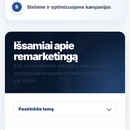
5
Stebime ir optimizuojame kampanijas
Išsamiai apie
remarketingą
Kas yra pakartotinė rinkodara, kaip ji veikia
skirtinguose kanaluose ir kada auditorija dar
per maža?
Pasirinkite temą