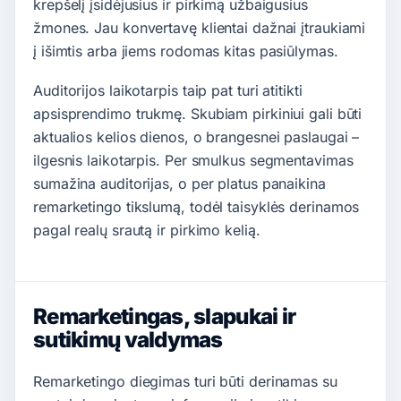
krepšelį įsidėjusius ir pirkimą užbaigusius
žmones. Jau konvertavę klientai dažnai įtraukiami
į išimtis arba jiems rodomas kitas pasiūlymas.
Auditorijos laikotarpis taip pat turi atitikti
apsisprendimo trukmę. Skubiam pirkiniui gali būti
aktualios kelios dienos, o brangesnei paslaugai –
ilgesnis laikotarpis. Per smulkus segmentavimas
sumažina auditorijas, o per platus panaikina
remarketingo tikslumą, todėl taisyklės derinamos
pagal realų srautą ir pirkimo kelią.
Remarketingas, slapukai ir
sutikimų valdymas
Remarketingo diegimas turi būti derinamas su