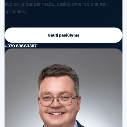
auditorija dar per maža, pasiūlysime racionalesnį
sprendimą.
Gauti pasiūlymą
+370 636 63387