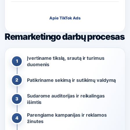
Apie TikTok Ads
Remarketingo darbų procesas
Įvertiname tikslą, srautą ir turimus
1
duomenis
2
Patikriname sekimą ir sutikimų valdymą
Sudarome auditorijas ir reikalingas
3
išimtis
Parengiame kampanijas ir reklamos
4
žinutes