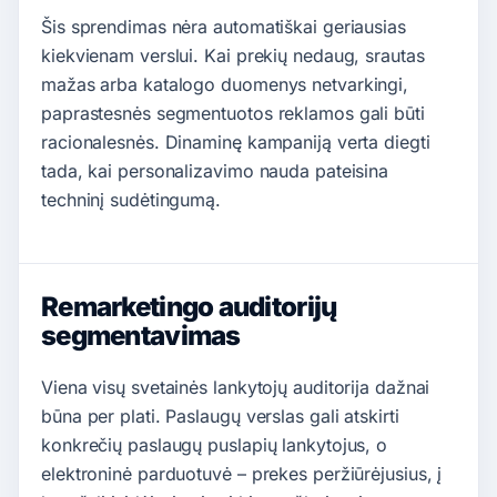
Šis sprendimas nėra automatiškai geriausias
kiekvienam verslui. Kai prekių nedaug, srautas
mažas arba katalogo duomenys netvarkingi,
paprastesnės segmentuotos reklamos gali būti
racionalesnės. Dinaminę kampaniją verta diegti
tada, kai personalizavimo nauda pateisina
techninį sudėtingumą.
Remarketingo auditorijų
segmentavimas
Viena visų svetainės lankytojų auditorija dažnai
būna per plati. Paslaugų verslas gali atskirti
konkrečių paslaugų puslapių lankytojus, o
elektroninė parduotuvė – prekes peržiūrėjusius, į