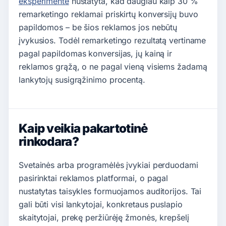
eksperimente
nustatyta, kad daugiau kaip 30 %
remarketingo reklamai priskirtų konversijų buvo
papildomos – be šios reklamos jos nebūtų
įvykusios. Todėl remarketingo rezultatą vertiname
pagal papildomas konversijas, jų kainą ir
reklamos grąžą, o ne pagal vieną visiems žadamą
lankytojų susigrąžinimo procentą.
Kaip veikia pakartotinė
rinkodara?
Svetainės arba programėlės įvykiai perduodami
pasirinktai reklamos platformai, o pagal
nustatytas taisykles formuojamos auditorijos. Tai
gali būti visi lankytojai, konkretaus puslapio
skaitytojai, prekę peržiūrėję žmonės, krepšelį