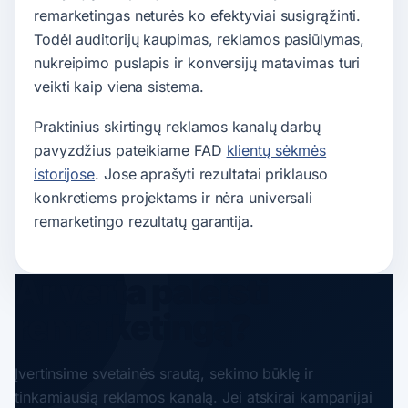
remarketingas neturės ko efektyviai susigrąžinti.
Todėl auditorijų kaupimas, reklamos pasiūlymas,
nukreipimo puslapis ir konversijų matavimas turi
veikti kaip viena sistema.
Praktinius skirtingų reklamos kanalų darbų
pavyzdžius pateikiame FAD
klientų sėkmės
istorijose
. Jose aprašyti rezultatai priklauso
konkretiems projektams ir nėra universali
remarketingo rezultatų garantija.
Ar verta paleisti
remarketingą?
Įvertinsime svetainės srautą, sekimo būklę ir
tinkamiausią reklamos kanalą. Jei atskirai kampanijai