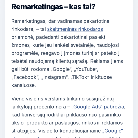
Remarketingas – kas tai?
Remarketingas, dar vadinamas pakartotine
rinkodara, – tai
skaitmeninės rinkodaros
priemonė, padedanti pakartotinai pasiekti
žmones, kurie jau lankėsi svetainėje, naudojosi
programėle, reagavo į įmonės turinį ar pateko į
teisėtai naudojamą klientų sąrašą. Reklama jiems
gali būti rodoma „Google“, „YouTube“,
„Facebook“, „Instagram“, „TikTok“ ir kituose
kanaluose.
Vieno visiems verslams tinkamo susigrąžintų
lankytojų procento nėra –
„Google Ads“ pabrėžia
,
kad konversijų rodikliai priklauso nuo pasirinkto
tikslo, produkto ar paslaugos, rinkos ir reklamos
strategijos. Vis dėlto kontroliuojamame
„Google“