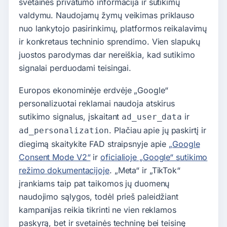
svetainės privatumo informacija ir sutikimų
valdymu. Naudojamų žymų veikimas priklauso
nuo lankytojo pasirinkimų, platformos reikalavimų
ir konkretaus techninio sprendimo. Vien slapukų
juostos parodymas dar nereiškia, kad sutikimo
signalai perduodami teisingai.
Europos ekonominėje erdvėje „Google“
personalizuotai reklamai naudoja atskirus
sutikimo signalus, įskaitant
ir
ad_user_data
. Plačiau apie jų paskirtį ir
ad_personalization
diegimą skaitykite FAD straipsnyje apie
„Google
Consent Mode V2“
ir
oficialioje „Google“ sutikimo
režimo dokumentacijoje
. „Meta“ ir „TikTok“
įrankiams taip pat taikomos jų duomenų
naudojimo sąlygos, todėl prieš paleidžiant
kampanijas reikia tikrinti ne vien reklamos
paskyrą, bet ir svetainės techninę bei teisinę