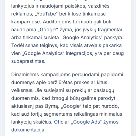
lankytojus ir naudojami paieškos, vaizdinės
reklamos, „YouTube“ bei kitose tinkamose
kampanijose. Auditorijoms formuoti gali būti
naudojama „Google“ žyma, jos įvykių fragmentai
arba tinkamai susieta „Google Analytics“ paskyra.
Todėl senas teiginys, kad visais atvejais pakanka
vien „Google Analytics“ integracijos, yra per daug
supaprastintas.
Dinaminėms kampanijoms perduodami papildomi
duomenys apie peržiūrėtas prekes ar kitus
veiksmus. Jie susiejami su prekių ar paslaugų
duomenimis, kad žmogui būtų galima parodyti
aktualesnį pasiūlymą. „Google“ taip pat nurodo,
kad auditorijų segmentams reikalingas minimalus
lankytojų skaičius.
Oficiali „Google Ads“ žymos
dokumentacija
.