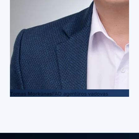
Tomas Morkūnas
FAD agentūros vadovas