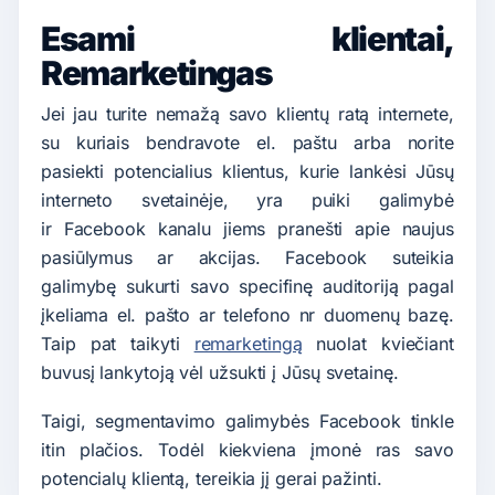
Esami klientai,
Remarketingas
Jei jau turite nemažą savo klientų ratą internete,
su kuriais bendravote el. paštu arba norite
pasiekti potencialius klientus, kurie lankėsi Jūsų
interneto svetainėje, yra puiki galimybė
ir Facebook kanalu jiems pranešti apie naujus
pasiūlymus ar akcijas. Facebook suteikia
galimybę sukurti savo specifinę auditoriją pagal
įkeliama el. pašto ar telefono nr duomenų bazę.
Taip pat taikyti
remarketingą
nuolat kviečiant
buvusį lankytoją vėl užsukti į Jūsų svetainę.
Taigi, segmentavimo galimybės Facebook tinkle
itin plačios. Todėl kiekviena įmonė ras savo
potencialų klientą, tereikia jį gerai pažinti.