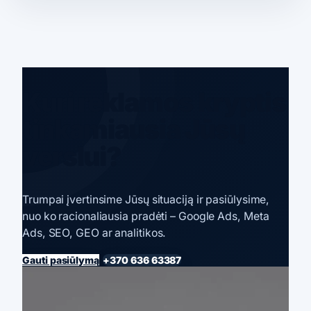
Kuri reklamos kryptis
tinkamiausia Jūsų
verslui?
Trumpai įvertinsime Jūsų situaciją ir pasiūlysime,
nuo ko racionaliausia pradėti – Google Ads, Meta
Ads, SEO, GEO ar analitikos.
Gauti pasiūlymą
+370 636 63387