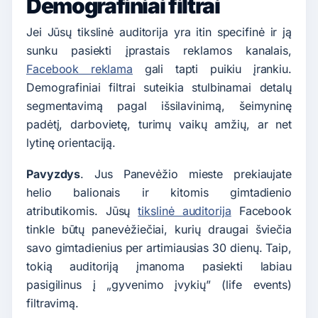
Demografiniai filtrai
Jei Jūsų tikslinė auditorija yra itin specifinė ir ją
sunku pasiekti įprastais reklamos kanalais,
Facebook reklama
gali tapti puikiu įrankiu.
Demografiniai filtrai suteikia stulbinamai detalų
segmentavimą pagal
išsilavinimą, šeimyninę
padėtį, darbovietę, turimų vaikų amžių
, ar net
lytinę orientaciją
.
Pavyzdys
. Jus Panevėžio mieste prekiaujate
helio balionais ir kitomis gimtadienio
atributikomis. Jūsų
tikslinė auditorija
Facebook
tinkle būtų panevėžiečiai, kurių draugai šviečia
savo gimtadienius per artimiausias 30 dienų. Taip,
tokią auditoriją įmanoma pasiekti labiau
pasigilinus į „gyvenimo įvykių” (life events)
filtravimą.