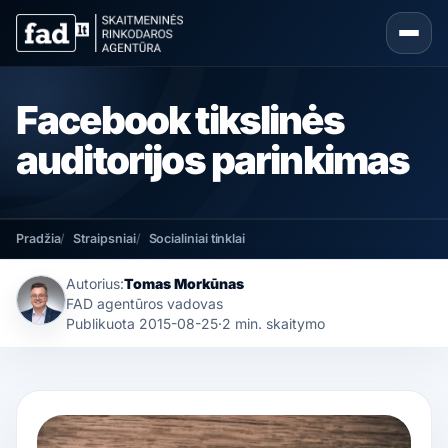
Facebook tikslinės
auditorijos parinkimas
Pradžia
Straipsniai
Socialiniai tinklai
Autorius:
Tomas Morkūnas
FAD agentūros vadovas
Publikuota
2015-08-25
·
2 min. skaitymo