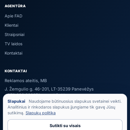
AGENTŪRA
Apie FAD
Klientai
Straipsniai
TV laidos
Kontaktai
KONTAKTAI
Reklamos ateitis, MB
J. Žemgulio g. 46-201, LT-35239 Panevėžys
+370 636 63387
/
tomas@fad.lt
Slapukai
Naudojame būtinuosius slapukus svetainei veikti.
Analitinius ir rinkodaros slapukus įjungiame tik gavę Jūsų
sutikimą.
Slapukų politika
Sutikti su visais