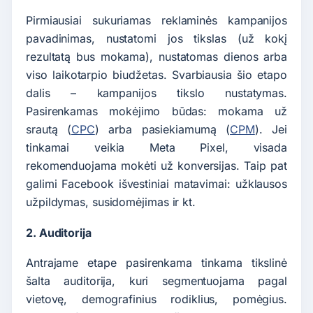
Pirmiausiai sukuriamas reklaminės kampanijos
pavadinimas, nustatomi jos tikslas (už kokį
rezultatą bus mokama), nustatomas dienos arba
viso laikotarpio biudžetas. Svarbiausia šio etapo
dalis – kampanijos tikslo nustatymas.
Pasirenkamas mokėjimo būdas: mokama už
srautą (
CPC
) arba pasiekiamumą (
CPM
). Jei
tinkamai veikia Meta Pixel, visada
rekomenduojama mokėti už konversijas. Taip pat
galimi Facebook išvestiniai matavimai: užklausos
užpildymas, susidomėjimas ir kt.
2. Auditorija
Antrajame etape pasirenkama tinkama tikslinė
šalta auditorija, kuri segmentuojama pagal
vietovę, demografinius rodiklius, pomėgius.