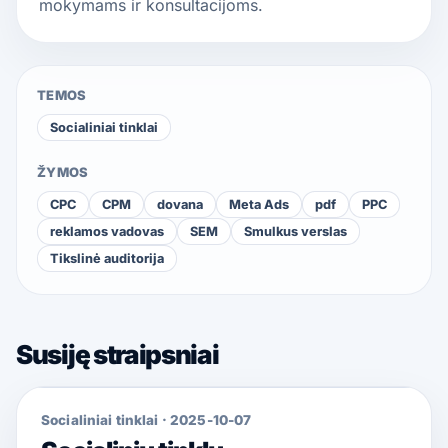
mokymams ir konsultacijoms.
TEMOS
Socialiniai tinklai
ŽYMOS
CPC
CPM
dovana
Meta Ads
pdf
PPC
reklamos vadovas
SEM
Smulkus verslas
Tikslinė auditorija
Susiję straipsniai
Socialiniai tinklai
·
2025-10-07