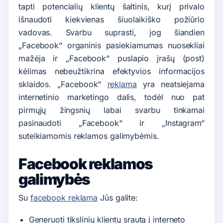
tapti potencialių klientų šaltinis, kurį privalo
išnaudoti kiekvienas šiuolaikiško požiūrio
vadovas. Svarbu suprasti, jog šiandien
„Facebook“ organinis pasiekiamumas nuosekliai
mažėja ir „Facebook“ puslapio įrašų (post)
kėlimas nebeužtikrina efektyvios informacijos
sklaidos. „Facebook“
reklama
yra neatsiejama
internetinio marketingo dalis, todėl nuo pat
pirmųjų žingsnių labai svarbu tinkamai
pasinaudoti „Facebook“ ir „Instagram“
suteikiamomis reklamos galimybėmis.
Facebook reklamos
galimybės
Su
facebook reklama
Jūs galite:
Generuoti tikslinių klientų srautą į interneto