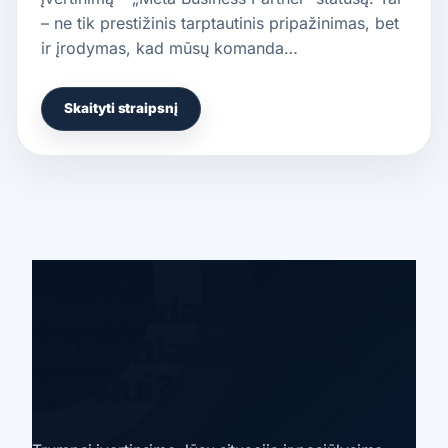
– ne tik prestižinis tarptautinis pripažinimas, bet
ir įrodymas, kad mūsų komanda…
Skaityti straipsnį
Kuri reklamos kryptis
tinkamiausia Jūsų
verslui?