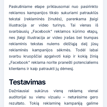
Paskutiniame etape priklausomai nuo pasirinkto
reklamos kampanijos tikslo sukuriami patrauklūs
tekstai (reklaminės žinutės), parenkama įtaigi
iliustracija ar video turinys. Tai vienas iš
svarbiausių „Facebook“ reklamos kūrimo etapų,
nes įtaigi iliustracija ar video įrašas bei trumpas
reklaminis tekstas nulems didžiąją dalį jūsų
reklaminės kampanijos sėkmės. Todėl labai
svarbu kruopščiai apgalvoti kaip ir kokią žinią
„Facebook“ reklama norite pranešti potencialiems
klientams ir kaip patraukti jų dėmesį.
Testavimas
Dažniausiai sukūrus vieną reklamą vienai
auditorijai su vienu vizualu – neturėsime gero
rezultato. Tokią reklaminę kampaniją galime