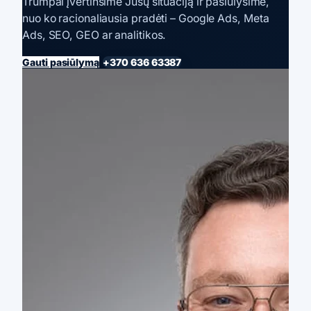
Trumpai įvertinsime Jūsų situaciją ir pasiūlysime,
nuo ko racionaliausia pradėti – Google Ads, Meta
Ads, SEO, GEO ar analitikos.
Gauti pasiūlymą
+370 636 63387