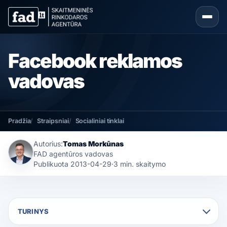
Facebook reklamos
vadovas
Pradžia
Straipsniai
Socialiniai tinklai
Autorius:
Tomas Morkūnas
FAD agentūros vadovas
Publikuota
2013-04-29
·
3 min. skaitymo
TURINYS