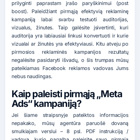
prilyginti paprastam įrašo paryškinimui (post
boost). Paleidžiant pirmąją efektyvią reklaminę
kampaniją labai svarbu testuoti auditorijas,
vizualus, žinutes. Taip galėsite įsivertinti, kuri
auditorija yra labiausiai linkusi konvertuoti ir kurie
vizualai ar žinutės yra efektyviausi. Kitu atveju po
pirmosios reklaminės kampanijos rezultatų
negalėsite pasidaryti išvadų, o šis trumpas mūsų
pateikiamas Facebook reklamos vadovas Jums
nebus naudingas.
Kaip paleisti pirmąją „Meta
Ads“ kampaniją?
Jei šiame straipsnyje pateiktos informacijos
nepakako, mūsų agentūra paruošė dovaną
smulkiajam verslui – 8 psl. PDF instrukciją /
vadovą, kurio pagalba paleisite savo pirmąją