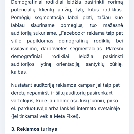
Demografiniai rodikliai leidžia pasirinkti norimą
potencialių klientų amžių, lytį, kitus rodiklius.
Pomėgių segmentacija labai plati, tačiau kuo
labiau siauriname pomėgius, tuo mažesnė
auditoriją sukuriame. „Facebook“ reklama taip pat
siūlo papildomas demografinių rodiklių bei
išsilavinimo, darbovietės segmentacijas. Platesni
demografiniai rodikliai leidžia pasirinkti
auditorijos lytinę orientaciją, santykių būklę,
kalbas.
Nustatant auditoriją reklamos kampanijai taip pat
derėtų nepamiršti ir šiltų auditorių pasirenkant
vartotojus, kurie jau domėjosi Jūsų turiniu, pirko
el. parduotuvėje arba lankėsi interneto svetainėje
(jei tinkamai veikia Meta Pixel).
3. Reklamos turinys