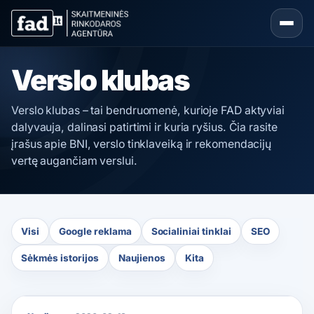
Verslo klubas
Verslo klubas – tai bendruomenė, kurioje FAD aktyviai
dalyvauja, dalinasi patirtimi ir kuria ryšius. Čia rasite
įrašus apie BNI, verslo tinklaveiką ir rekomendacijų
vertę augančiam verslui.
Visi
Google reklama
Socialiniai tinklai
SEO
Sėkmės istorijos
Naujienos
Kita