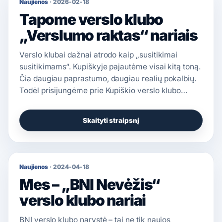
Naujienos
·
2026-02-18
Tapome verslo klubo
„Verslumo raktas“ nariais
Verslo klubai dažnai atrodo kaip „susitikimai
susitikimams“. Kupiškyje pajautėme visai kitą toną.
Čia daugiau paprastumo, daugiau realių pokalbių.
Todėl prisijungėme prie Kupiškio verslo klubo…
Skaityti straipsnį
Naujienos
·
2024-04-18
Mes – „BNI Nevėžis“
verslo klubo nariai
BNI verslo klubo narystė – tai ne tik naujos