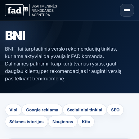
BNI
BNI – tai tarptautinis verslo rekomendacijų tinklas,
kuriame aktyviai dalyvauja ir FAD komanda.
Dalinamės patirtimi, kaip kurti tvarius ryšius, gauti
daugiau klientų per rekomendacijas ir auginti verslą
pasitelkiant bendruomenę.
Visi
Google reklama
Socialiniai tinklai
SEO
Sėkmės istorijos
Naujienos
Kita