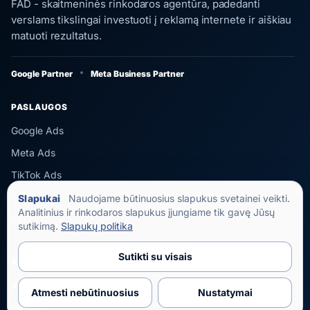
FAD - skaitmeninės rinkodaros agentūra, padedanti
verslams tikslingai investuoti į reklamą internete ir aiškiau
matuoti rezultatus.
Google Partner
Meta Business Partner
PASLAUGOS
Google Ads
Meta Ads
TikTok Ads
SEO
Slapukai
Naudojame būtinuosius slapukus svetainei veikti.
Analitinius ir rinkodaros slapukus įjungiame tik gavę Jūsų
GEO
sutikimą.
Slapukų politika
Sutikti su visais
AGENTŪRA
Apie FAD
Atmesti nebūtinuosius
Nustatymai
Klientai