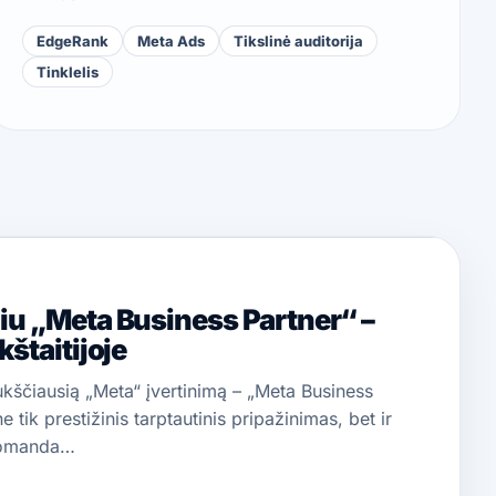
EdgeRank
Meta Ads
Tikslinė auditorija
Tinklelis
iu „Meta Business Partner“ –
kštaitijoje
ščiausią „Meta“ įvertinimą – „Meta Business
e tik prestižinis tarptautinis pripažinimas, bet ir
komanda…