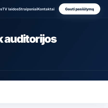
os
TV laidos
Straipsniai
Kontaktai
Gauti pasiūlymą
 auditorijos