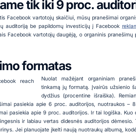
ame tik iki 9 proc. auditor
tis Facebook vartotojų skaičiui, mūsų pranešimai organiš
anų auditoriją be papildomų investicijų į Facebook
rekla
ais Facebook vartotojų daugėją, o organinis pranešim
imo formatas
Nuolat mažėjant organiniam praneši
tinkamą jų formatą. Įvairūs užsienio ša
dydžius (procentine išraiška). Remia
ešimai pasiekia apie 6 proc. auditorijos, nuotraukos – 
ai pasiekia apie 9 proc. auditorijos. Ir tai logiška. Ku
rtingesnis ir labiau vertas didesnės auditorijos dėmesio.
urinys. Jei planuojate įkelti naują nuotraukų albumą, ko