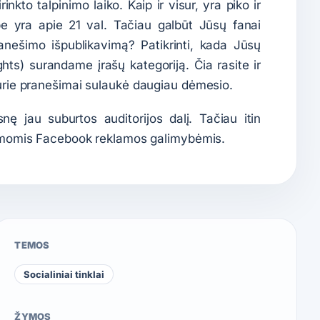
inkto talpinimo laiko. Kaip ir visur, yra piko ir
e yra apie 21 val. Tačiau galbūt Jūsų fanai
anešimo išpublikavimą? Patikrinti, kada Jūsų
ghts) surandame įrašų kategoriją. Čia rasite ir
kurie pranešimai sulaukė daugiau dėmesio.
nę jau suburtos auditorijos dalį. Tačiau itin
momis Facebook reklamos galimybėmis.
TEMOS
Socialiniai tinklai
ŽYMOS