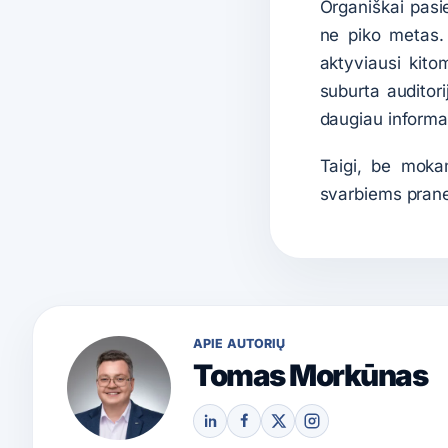
Organiškai pasie
ne piko metas.
aktyviausi kito
suburta auditori
daugiau informac
Taigi, be mok
svarbiems pran
APIE AUTORIŲ
Tomas Morkūnas