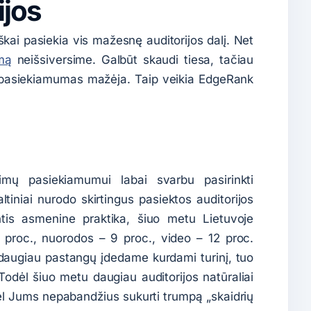
ijos
kai pasiekia vis mažesnę auditorijos dalį. Net
mą
neišsiversime. Galbūt skaudi tiesa, tačiau
ų pasiekiamumas mažėja. Taip veikia EdgeRank
mų pasiekiamumui labai svarbu pasirinkti
ltiniai nurodo skirtingus pasiektos auditorijos
ntis asmenine praktika, šiuo metu Lietuvoje
8 proc., nuorodos – 9 proc., video – 12 proc.
o daugiau pastangų įdedame kurdami turinį, tuo
 Todėl šiuo metu daugiau auditorijos natūraliai
dėl Jums nepabandžius sukurti trumpą „skaidrių