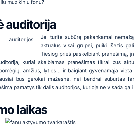
liu muzikiniu fonu?
ė auditorija
Jei turite subūrę pakankamai nemažą t
aktualus visai grupei, puiki išeitis gali
Tiesiog prieš paskelbiant pranešimą, įra
e auditoriją, kuriai skelbiamas pranešimas tikrai bus ak
pomėgių, amžius, lyties… ir baigiant gyvenamąja viet
ausiai bus gerokai mažesnė, nei bendrai suburtas fan
ešimą pamatys tik dalis auditorijos, kurioje ne visada gali
mo laikas