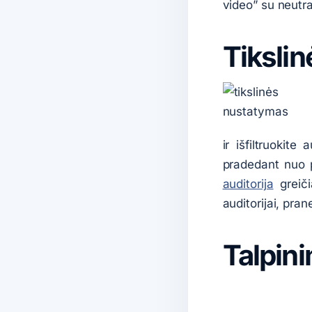
video” su neutra
Tikslin
ir išfiltruokit
pradedant nuo 
auditorija
greiči
auditorijai, pran
Talpini