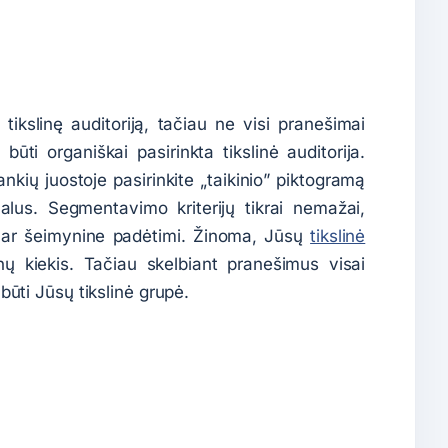
ikslinę auditoriją, tačiau ne visi pranešimai
 būti organiškai pasirinkta tikslinė auditorija.
nkių juostoje pasirinkite „taikinio” piktogramą
tualus. Segmentavimo kriterijų tikrai nemažai,
a ar šeimynine padėtimi. Žinoma, Jūsų
tikslinė
ų kiekis. Tačiau skelbiant pranešimus visai
 būti Jūsų tikslinė grupė.