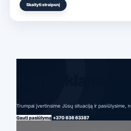
Skaityti straipsnį
Kuri reklamos k
Trumpai įvertinsime Jūsų situaciją ir pasiūlysime, 
Gauti pasiūlymą
+370 636 63387