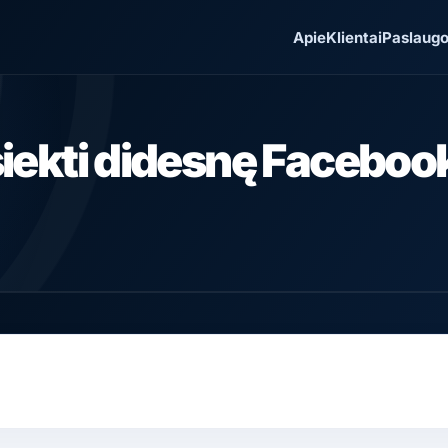
Apie
Klientai
Paslaug
ekti didesnę Facebook