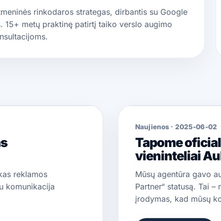
eninės rinkodaros strategas, dirbantis su Google
 15+ metų praktinę patirtį taiko verslo augimo
nsultacijoms.
Naujienos
·
2025-06-02
as
Tapome oficial
vieninteliai Au
, kas reklamos
Mūsų agentūra gavo auk
su komunikacija
Partner“ statusą. Tai – n
įrodymas, kad mūsų 