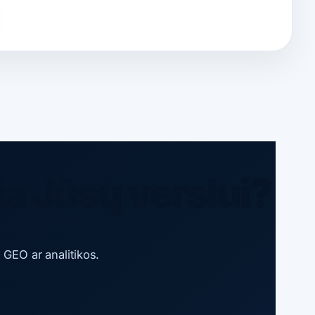
ia Jūsų verslui?
 GEO ar analitikos.