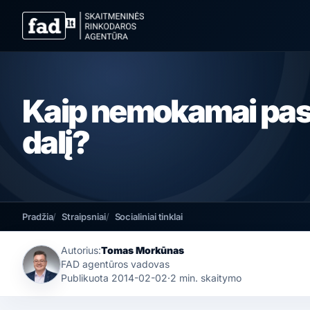
Kaip nemokamai pasi
dalį?
Pradžia
Straipsniai
Socialiniai tinklai
Autorius:
Tomas Morkūnas
FAD agentūros vadovas
Publikuota
2014-02-02
·
2 min. skaitymo