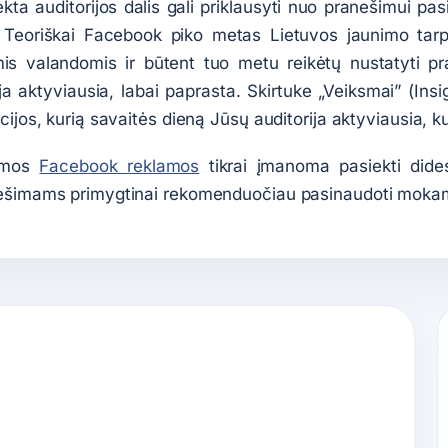
kta auditorijos dalis gali priklausyti nuo pranešimui pasir
 Teoriškai Facebook piko metas Lietuvos jaunimo tarp
mis valandomis ir būtent tuo metu reikėtų nustatyti pr
ja aktyviausia, labai paprasta. Skirtuke „Veiksmai” (Insi
ijos, kurią savaitės dieną Jūsų auditorija aktyviausia, 
amos
Facebook reklamos
tikrai įmanoma pasiekti dides
ešimams primygtinai rekomenduočiau pasinaudoti moka