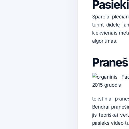
Pasieki
Sparčiai plečian
turint didelę f
kiekvienais met
algoritmas.
Praneš
tekstiniai pran
Bendrai pranešim
jis teoriškai ve
pasieks video t