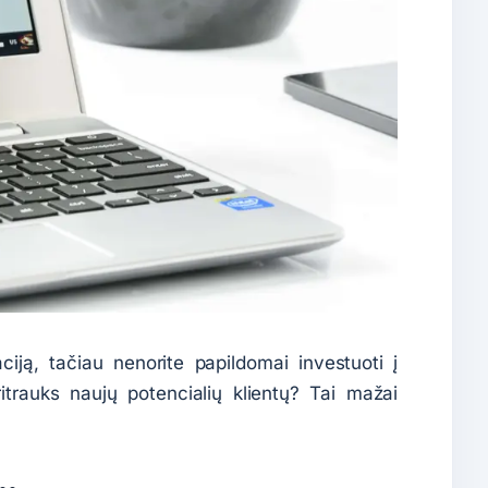
iją, tačiau nenorite papildomai investuoti į
itrauks naujų potencialių klientų? Tai mažai