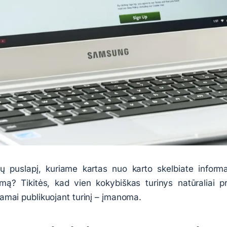
ų puslapį, kuriame kartas nuo karto skelbiate informac
ą? Tikitės, kad vien kokybiškas turinys natūraliai pr
nkamai publikuojant turinį – įmanoma.