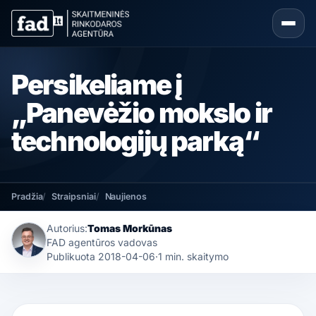
Persikeliame į
„Panevėžio mokslo ir
technologijų parką“
Pradžia
Straipsniai
Naujienos
Autorius:
Tomas Morkūnas
FAD agentūros vadovas
Publikuota
2018-04-06
·
1 min. skaitymo