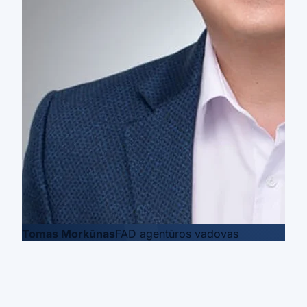
Tomas Morkūnas
FAD agentūros vadovas