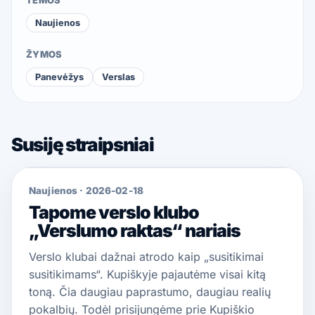
TEMOS
Naujienos
ŽYMOS
Panevėžys
Verslas
Susiję straipsniai
Naujienos
·
2026-02-18
Tapome verslo klubo
„Verslumo raktas“ nariais
Verslo klubai dažnai atrodo kaip „susitikimai
susitikimams“. Kupiškyje pajautėme visai kitą
toną. Čia daugiau paprastumo, daugiau realių
pokalbių. Todėl prisijungėme prie Kupiškio