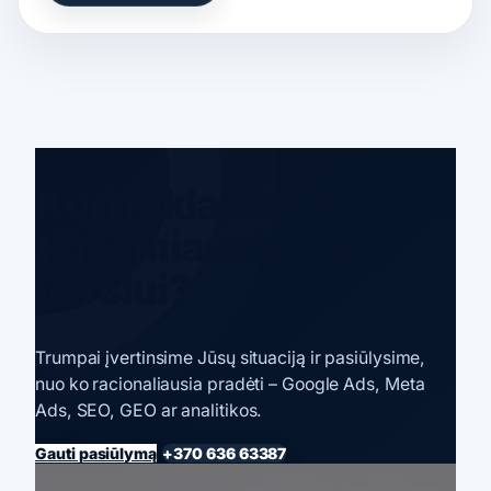
Kuri reklamos kryptis
tinkamiausia Jūsų
verslui?
Trumpai įvertinsime Jūsų situaciją ir pasiūlysime,
nuo ko racionaliausia pradėti – Google Ads, Meta
Ads, SEO, GEO ar analitikos.
Gauti pasiūlymą
+370 636 63387