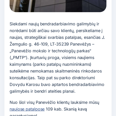
Siekdami naujų bendradarbiavimo galimybių ir
norėdami būti arčiau savo klientų, persikeliame į
naujas, strategiškai svarbias patalpas, esančias J.
Žemgulio g. 46-109, LT-35239 Panevėžys –
„Panevėžio mokslo ir technologijų parkas“
(„PMTP“). Įkurtuvių proga, visiems naujiems
kaimynams (parko patalpų nuomininkams)
suteikėme nemokamas skaitmeninės rinkodaros
konsultacijas. Taip pat su parko direktoriumi
Dovydu Karosu buvo aptartos bendradarbiavimo
galimybės ir bendri ateities planai.
Nuo šiol visų Panevėžio klientų lauksime mūsų
naujose patalpose
109 kab. Skanią kavą
garantuojame!