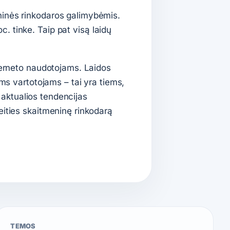
ninės rinkodaros galimybėmis.
. tinke. Taip pat visą laidų
nterneto naudotojams. Laidos
ems vartotojams – tai yra tiems,
i aktualios tendencijas
eities skaitmeninę rinkodarą
TEMOS