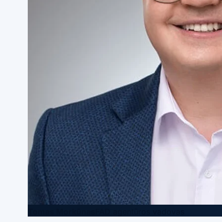
Tomas Morkūnas
FAD agentūros vadovas