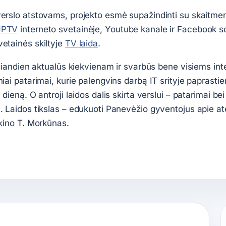
verslo atstovams, projekto esmė supažindinti su skaitme
JPTV
interneto svetainėje, Youtube kanale ir Facebook soc
vetainės skiltyje
TV laida
.
e šiandien aktualūs kiekvienam ir svarbūs bene visiems i
niai patarimai, kurie palengvins darbą IT srityje paprasti
 dieną. O antroji laidos dalis skirta verslui – patarimai be
e. Laidos tikslas – edukuoti Panevėžio gyventojus apie at
škino T. Morkūnas.