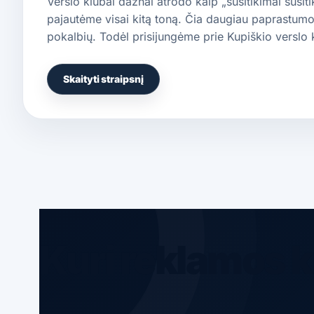
Verslo klubai dažnai atrodo kaip „susitikimai susit
pajautėme visai kitą toną. Čia daugiau paprastumo
pokalbių. Todėl prisijungėme prie Kupiškio verslo
Skaityti straipsnį
Kuri reklamos k