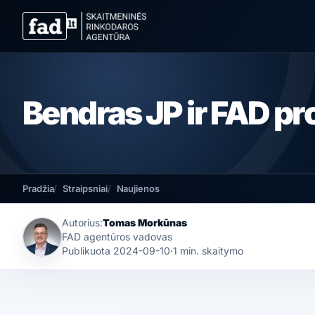
Bendras JP ir FAD pr
Pradžia
Straipsniai
Naujienos
Autorius:
Tomas Morkūnas
FAD agentūros vadovas
Publikuota
2024-09-10
·
1 min. skaitymo