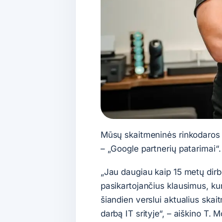
Mūsų skaitmeninės rinkodaros a
– „Google partnerių patarimai“.
„Jau daugiau kaip 15 metų dirb
pasikartojančius klausimus, ku
šiandien verslui aktualius skai
darbą IT srityje“, – aiškino T. 