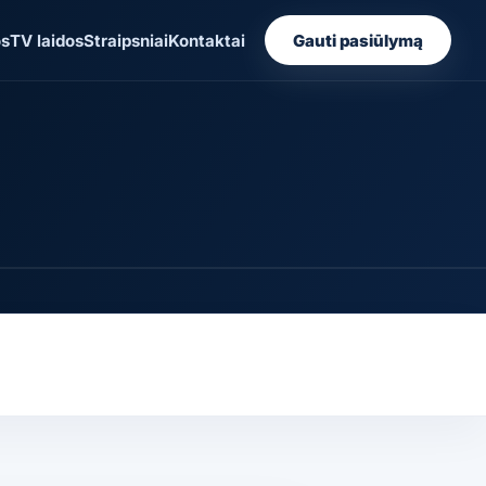
os
TV laidos
Straipsniai
Kontaktai
Gauti pasiūlymą