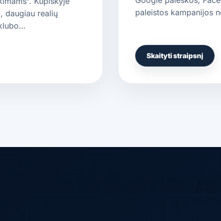
ikimams“. Kupiškyje
paleistos kampanijos n
, daugiau realių
 klubo…
Skaityti straipsnį
ryptis tinkamiaus