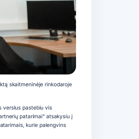
ktą skaitmeninėje rinkodaroje
 verslus pastebiu vis
rtnerių patarimai” atsakysiu į
patarimais, kurie palengvins