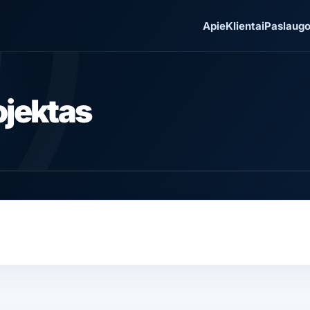
Apie
Klientai
Paslaug
ojektas