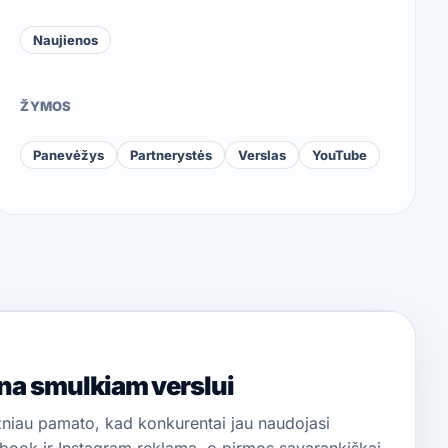
Naujienos
ŽYMOS
Panevėžys
Partnerystės
Verslas
YouTube
na smulkiam verslui
žniau pamato, kad konkurentai jau naudojasi
book ir Instagram reklama, o pirmos savarankiškai