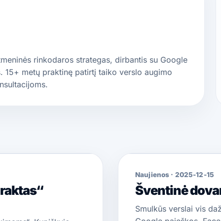
eninės rinkodaros strategas, dirbantis su Google
 15+ metų praktinę patirtį taiko verslo augimo
nsultacijoms.
Naujienos
·
2025-12-15
raktas“
Šventinė dova
Smulkūs verslai vis da
Google paieškos, Face