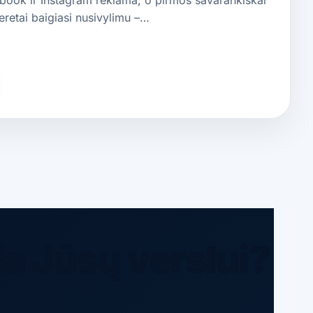
eretai baigiasi nusivylimu –…
ia Jūsų verslui?