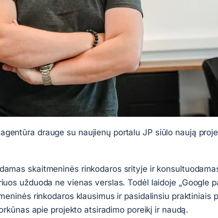
gentūra drauge su naujienų portalu JP siūlo naują proje
damas skaitmeninės rinkodaros srityje ir konsultuodamas
riuos užduoda ne vienas verslas. Todėl laidoje „Google pa
tmeninės rinkodaros klausimus ir pasidalinsiu praktiniais 
Morkūnas apie projekto atsiradimo poreikį ir naudą.