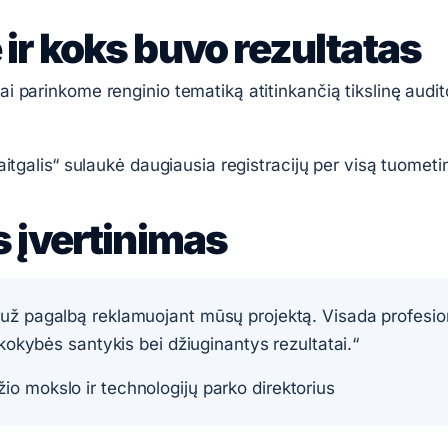
ir koks buvo rezultatas
 parinkome renginio tematiką atitinkančią tikslinę audito
itgalis“ sulaukė daugiausia registracijų per visą tuometinę
s įvertinimas
ž pagalbą reklamuojant mūsų projektą. Visada profesiona
 kokybės santykis bei džiuginantys rezultatai.“
io mokslo ir technologijų parko direktorius