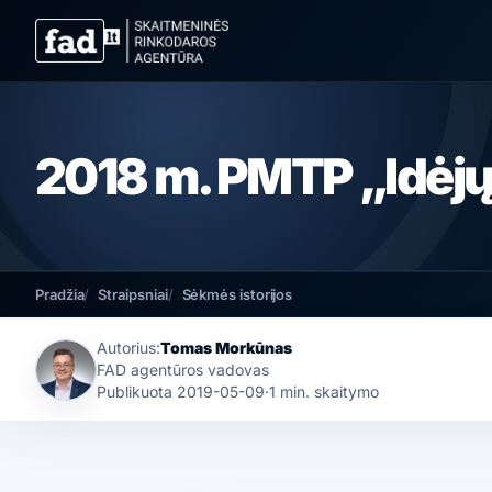
2018 m. PMTP „Idėjų
Pradžia
Straipsniai
Sėkmės istorijos
Autorius:
Tomas Morkūnas
FAD agentūros vadovas
Publikuota
2019-05-09
·
1 min. skaitymo