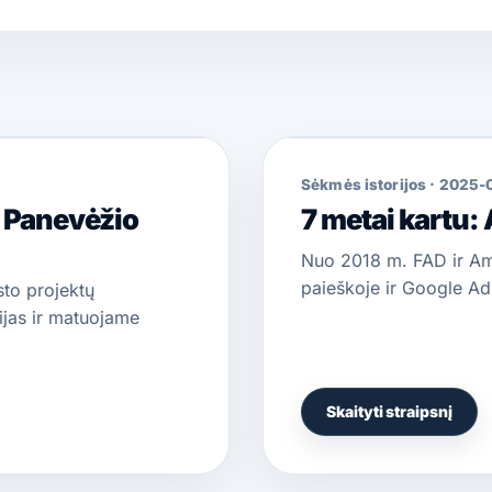
Sėkmės istorijos
·
2025-
 Panevėžio
7 metai kartu:
Nuo 2018 m. FAD ir Am
paieškoje ir Google Ad
to projektų
jas ir matuojame
Skaityti straipsnį