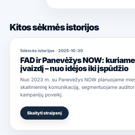
Kitos sėkmės istorijos
Sėkmės istorijos
·
2025-10-30
FAD ir Panevėžys NOW: kuriame
įvaizdį – nuo idėjos iki įspūdžio
Nuo 2023 m. su Panevėžys NOW planuojame mies
skaitmeninę komunikaciją, segmentuojame auditori
kampanijų poveikį.
Skaityti straipsnį