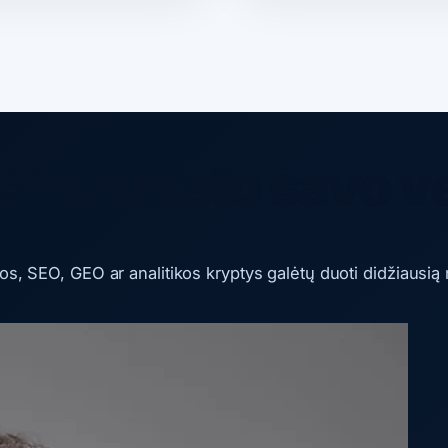
 rezultato savo v
mos, SEO, GEO ar analitikos kryptys galėtų duoti didžiausią