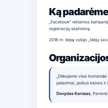
Ką padarėme 
„Facebook“ reklamos kampanijai
registracijų skatinimą.
2018 m. liepą vykęs „Idėjų sava
Organizacijo
„Dėkojame visai komandai u
patarimai, puikus kainos ir
Dovydas Karosas
, Panevėž