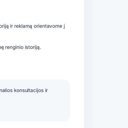
riją ir reklamą orientavome į
 renginio istoriją.
lios konsultacijos ir