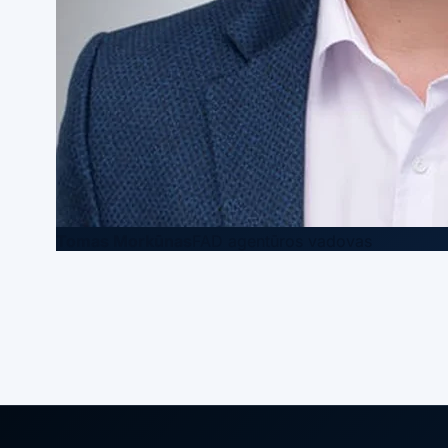
Tomas Morkūnas
FAD agentūros vadovas