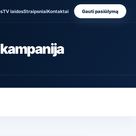
os
TV laidos
Straipsniai
Kontaktai
Gauti pasiūlymą
s kampanija