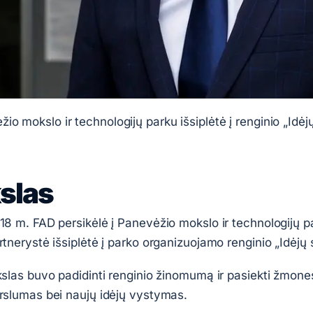
o mokslo ir technologijų parku išsiplėtė į renginio „Idėj
kslas
18 m. FAD persikėlė į Panevėžio mokslo ir technologijų 
rtnerystė išsiplėtė į parko organizuojamo renginio „Idėjų 
kslas buvo padidinti renginio žinomumą ir pasiekti žmones
rslumas bei naujų idėjų vystymas.