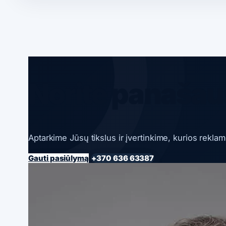
Norite panašaus
Aptarkime Jūsų tikslus ir įvertinkime, kurios rekla
Gauti pasiūlymą
+370 636 63387