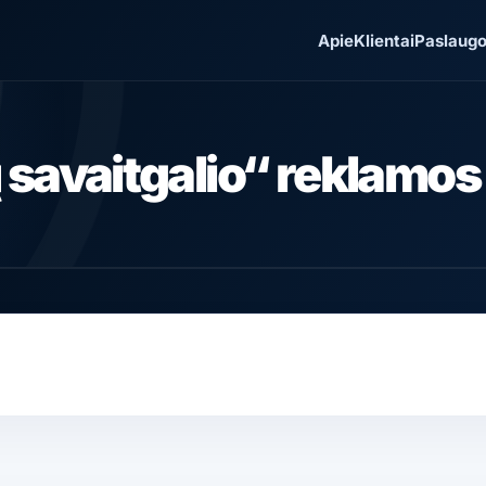
Apie
Klientai
Paslaug
 savaitgalio“ reklamo