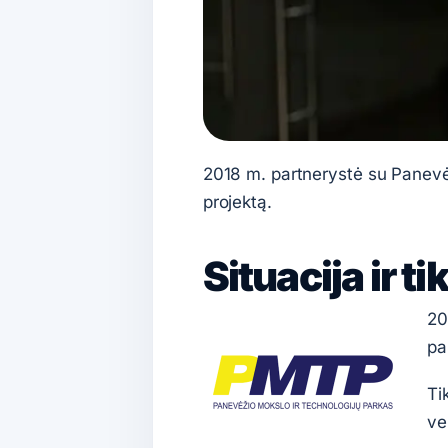
2018 m. partnerystė su Panevėži
projektą.
Situacija ir ti
20
pa
Ti
ve