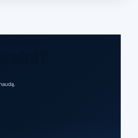
erslui?
 naudą.