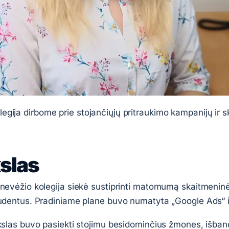
gija dirbome prie stojančiųjų pritraukimo kampanijų ir 
kslas
nevėžio kolegija siekė sustiprinti matomumą skaitmeninėj
udentus. Pradiniame plane buvo numatyta „Google Ads“ 
kslas buvo pasiekti stojimu besidominčius žmones, išband