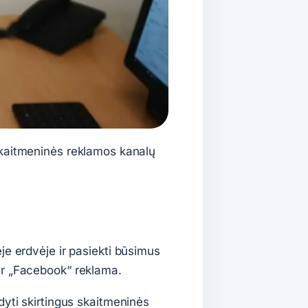
skaitmeninės reklamos kanalų
e erdvėje ir pasiekti būsimus
ir „Facebook“ reklama.
yti skirtingus skaitmeninės