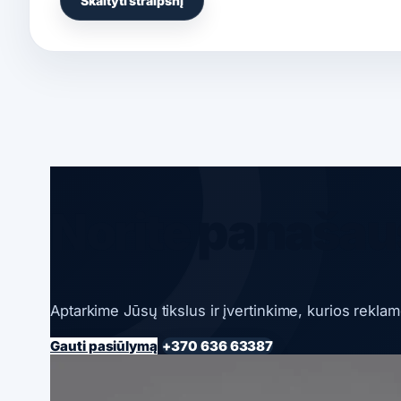
Skaityti straipsnį
Norite panašaus
Aptarkime Jūsų tikslus ir įvertinkime, kurios rekla
Gauti pasiūlymą
+370 636 63387