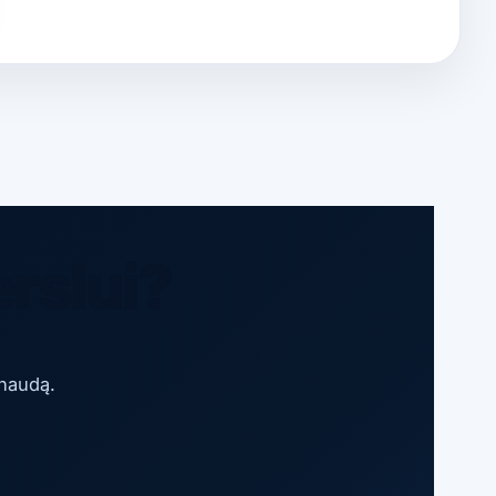
erslui?
 naudą.