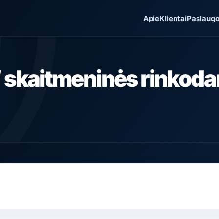
Apie
Klientai
Paslaug
“ skaitmeninės rinkod