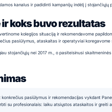
klamos kanalus ir padidinti kampanijų indėlį į stojančiųjų 
ir koks buvo rezultatas
įvertinome kolegijos situaciją ir rekomendavome papildo
čius pasiūlymus, ataskaitas ir operatyviai koregavome 
giau stojančiųjų nei 2017 m., o pasiteisinusi skaitmeninė
inimas
konkrečius pasiūlymus ir rekomendacijas vykdant Panev
ti su profesionalais: laiku atsiųstos ataskaitos ir greiti