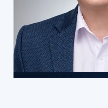
Tomas Morkūnas
FAD agentūros vadovas