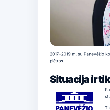
2017–2019 m. su Panevėžio kole
plėtros.
Situacija ir ti
Pa
st
Ti