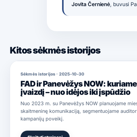
Jovita Černienė
, buvusi P
Kitos sėkmės istorijos
Sėkmės istorijos
·
2025-10-30
FAD ir Panevėžys NOW: kuriame
įvaizdį – nuo idėjos iki įspūdžio
Nuo 2023 m. su Panevėžys NOW planuojame mies
skaitmeninę komunikaciją, segmentuojame auditori
kampanijų poveikį.