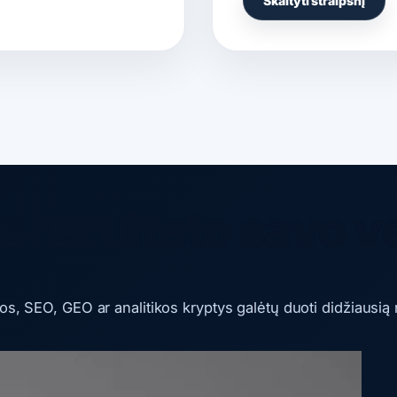
Skaityti straipsnį
 rezultato savo v
mos, SEO, GEO ar analitikos kryptys galėtų duoti didžiausią