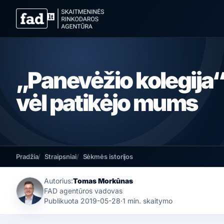
„Panevėžio kolegija
vėl patikėjo mums
Pradžia
Straipsniai
Sėkmės istorijos
Autorius:
Tomas Morkūnas
FAD agentūros vadovas
Publikuota
2019-05-28
·
1 min. skaitymo