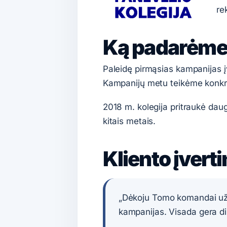
re
Ką padarėme 
Paleidę pirmąsias kampanijas 
Kampanijų metu teikėme konkre
2018 m. kolegija pritraukė dau
kitais metais.
Kliento įvert
„Dėkoju Tomo komandai už 
kampanijas. Visada gera dirb