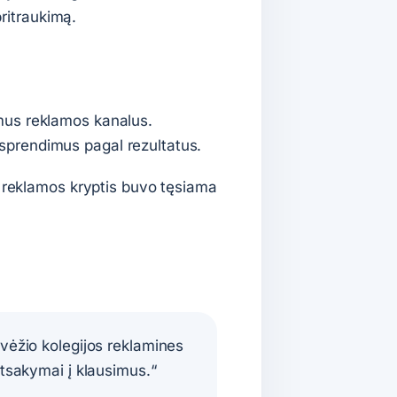
pritraukimą.
mus reklamos kanalus.
sprendimus pagal rezultatus.
s reklamos kryptis buvo tęsiama
ėžio kolegijos reklamines
 atsakymai į klausimus.“