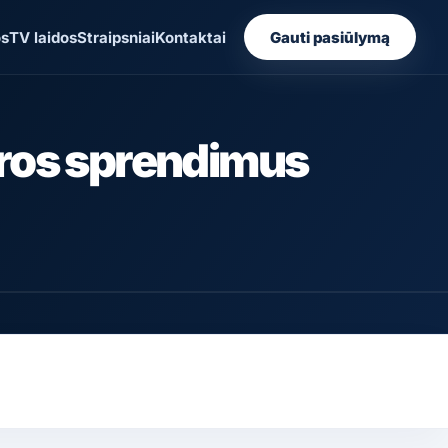
os
TV laidos
Straipsniai
Kontaktai
Gauti pasiūlymą
aros sprendimus